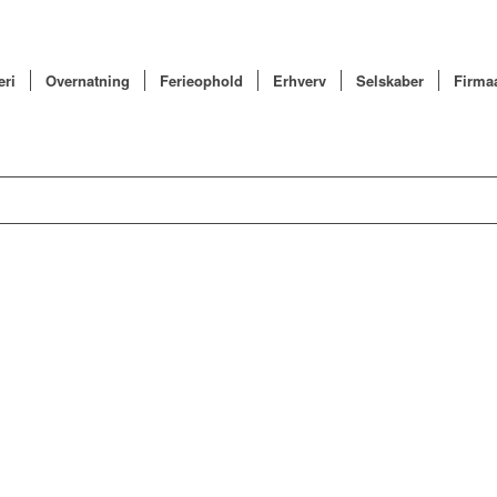
eri
Overnatning
Ferieophold
Erhverv
Selskaber
Firmaa