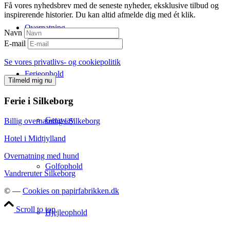
Få vores nyhedsbrev med de seneste nyheder, eksklusive tilbud og
inspirerende historier. Du kan altid afmelde dig med ét klik.
Overnatning
Navn
E-mail
Se vores privatlivs- og cookiepolitik
Ferieophold
Tilmeld mig nu
Ferie i Silkeborg
Getaway
Billig overnatning i Silkeborg
Hotel i Midtjylland
Overnatning med hund
Golfophold
Vandreruter Silkeborg
© —
Cookies on papirfabrikken.dk
Scroll to top
Hjejleophold