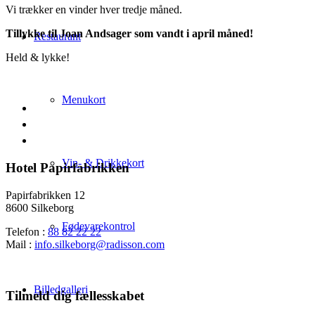
Vi trækker en vinder hver tredje måned.
Tillykke til
Joan Andsager som vandt i april måned!
Restaurant
Held & lykke!
Menukort
Vin- & Drikkekort
Hotel Papirfabrikken
Papirfabrikken 12
8600 Silkeborg
Fødevarekontrol
Telefon :
88 82 22 22
Mail :
info.silkeborg@radisson.com
Billedgalleri
Tilmeld dig fællesskabet