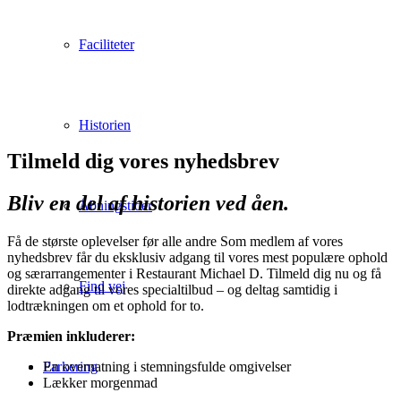
Faciliteter
Historien
Tilmeld dig vores nyhedsbrev
Bliv en del af historien ved åen.
Åbningstider
Få de største oplevelser før alle andre Som medlem af vores
nyhedsbrev får du eksklusiv adgang til vores mest populære ophold
og særarrangementer i Restaurant Michael D. Tilmeld dig nu og få
Find vej
direkte adgang til vores specialtilbud – og deltag samtidig i
lodtrækningen om et ophold for to.
Præmien inkluderer:
Parkering
En overnatning i stemningsfulde omgivelser
Lækker morgenmad